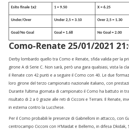
Esito finale 1x2
1 = 9.50
X = 6.25
Under/Over
Under 2,5 = 3.10
Over 2,5 = 1.30
Goal/No Goal
Goal = 1.68
No Goal = 2.00
Como-Renate 25/01/2021 21:
Derby lombardo quello tra Como e Renate, sfida valida per la pri
girone A di Serie C. Non sarà, però una gara qualsiasi, vista la c
il Renate con 42 punti e a seguire il Como con 40. Le due forma
loro girone del terzo campionato nazionale italiano, con prestazion
Durante l’ultima giornata di campionato il Como ha battuto in tra
risultato di 2 a 0 grazie alle reti di Cicconi e Terrani. Il Renate, i
in esterna contro la Lucchese.
Per il Como probabili le presenze di Gabrielloni in attacco, con G
centrocampo Cicconi con H’Maidat e Bellemo, in difesa Dkidak, So