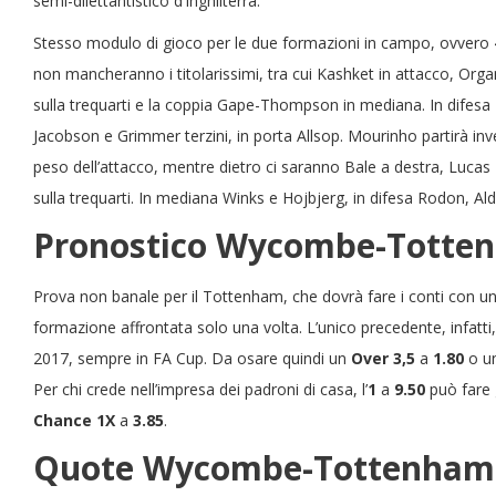
semi-dilettantistico d’Inghilterra.
Stesso modulo di gioco per le due formazioni in campo, ovvero 4
non mancheranno i titolarissimi, tra cui Kashket in attacco, Or
sulla trequarti e la coppia Gape-Thompson in mediana. In difesa T
Jacobson e Grimmer terzini, in porta Allsop. Mourinho partirà inve
peso dell’attacco, mentre dietro ci saranno Bale a destra, Lucas
sulla trequarti. In mediana Winks e Hojbjerg, in difesa Rodon, Al
Pronostico Wycombe-Totte
Prova non banale per il Tottenham, che dovrà fare i conti con u
formazione affrontata solo una volta. L’unico precedente, infatti, f
2017, sempre in FA Cup. Da osare quindi un
Over 3,5
a
1.80
o u
Per chi crede nell’impresa dei padroni di casa, l’
1
a
9.50
può fare 
Chance 1X
a
3.85
.
Quote Wycombe-Tottenham