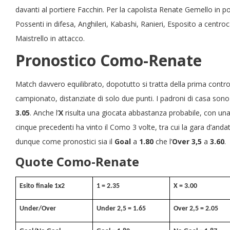
davanti al portiere Facchin. Per la capolista Renate Gemello in p
Possenti in difesa, Anghileri, Kabashi, Ranieri, Esposito a cent
Maistrello in attacco.
Pronostico Como-Renate
Match davvero equilibrato, dopotutto si tratta della prima contr
campionato, distanziate di solo due punti. I padroni di casa son
3.05
. Anche l’
X
risulta una giocata abbastanza probabile, con un
cinque precedenti ha vinto il Como 3 volte, tra cui la gara d’andata
dunque come pronostici sia il
Goal
a
1.80
che l’
Over 3,5
a
3.60
.
Quote Como-Renate
Esito finale 1x2
1 = 2.35
X = 3.00
Under/Over
Under 2,5 = 1.65
Over 2,5 = 2.05