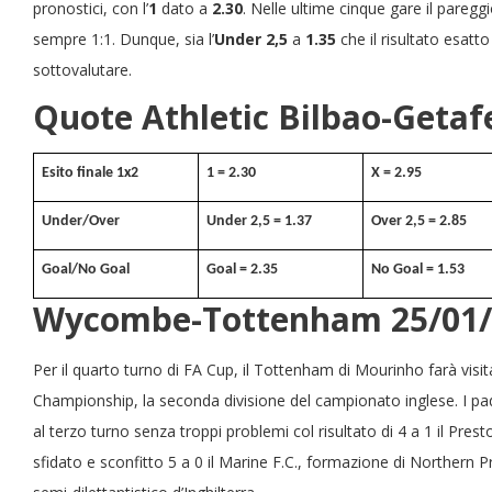
pronostici, con l’
1
dato a
2.30
. Nelle ultime cinque gare il paregg
sempre 1:1. Dunque, sia l’
Under 2,5
a
1.35
che il risultato esatt
sottovalutare.
Quote Athletic Bilbao-Getaf
Esito finale 1x2
1 = 2.30
X = 2.95
Under/Over
Under 2,5 = 1.37
Over 2,5 = 2.85
Goal/No Goal
Goal = 2.35
No Goal = 1.53
Wycombe-Tottenham 25/01/
Per il quarto turno di FA Cup, il Tottenham di Mourinho farà visi
Championship, la seconda divisione del campionato inglese. I pa
al terzo turno senza troppi problemi col risultato di 4 a 1 il Prest
sfidato e sconfitto 5 a 0 il Marine F.C., formazione di Norther