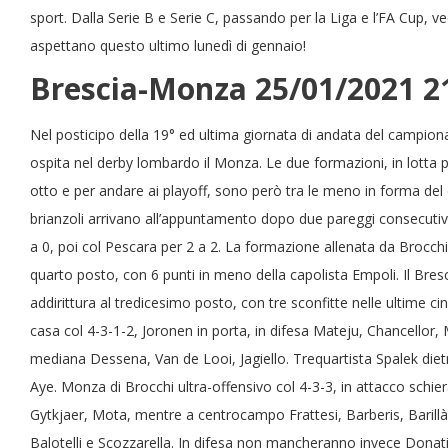
sport. Dalla Serie B e Serie C, passando per la Liga e l’FA Cup, v
aspettano questo ultimo lunedì di gennaio!
Brescia-Monza 25/01/2021 2
Nel posticipo della 19° ed ultima giornata di andata del campionat
ospita nel derby lombardo il Monza. Le due formazioni, in lotta pe
otto e per andare ai playoff, sono però tra le meno in forma del
brianzoli arrivano all’appuntamento dopo due pareggi consecutivi
a 0, poi col Pescara per 2 a 2. La formazione allenata da Brocch
quarto posto, con 6 punti in meno della capolista Empoli. Il Bresc
addirittura al tredicesimo posto, con tre sconfitte nelle ultime c
casa col 4-3-1-2, Joronen in porta, in difesa Mateju, Chancellor, M
mediana Dessena, Van de Looi, Jagiello. Trequartista Spalek die
Aye. Monza di Brocchi ultra-offensivo col 4-3-3, in attacco schier
Gytkjaer, Mota, mentre a centrocampo Frattesi, Barberis, Barillà.
Balotelli e Scozzarella. In difesa non mancheranno invece Donati,