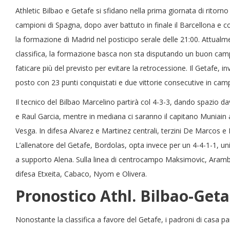
Athletic Bilbao e Getafe si sfidano nella prima giornata di ritorn
campioni di Spagna, dopo aver battuto in finale il Barcellona e c
la formazione di Madrid nel posticipo serale delle 21:00. Attualm
classifica, la formazione basca non sta disputando un buon ca
faticare più del previsto per evitare la retrocessione. Il Getafe, in
posto con 23 punti conquistati e due vittorie consecutive in cam
Il tecnico del Bilbao Marcelino partirà col 4-3-3, dando spazio d
e Raul Garcia, mentre in mediana ci saranno il capitano Muniain
Vesga. In difesa Alvarez e Martinez centrali, terzini De Marcos e
L’allenatore del Getafe, Bordolas, opta invece per un 4-4-1-1, uni
a supporto Alena. Sulla linea di centrocampo Maksimovic, Aramba
difesa Etxeita, Cabaco, Nyom e Olivera.
Pronostico Athl. Bilbao-Geta
Nonostante la classifica a favore del Getafe, i padroni di casa p