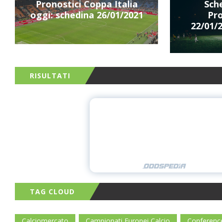
Pronostici Coppa Italia
Sche
oggi: schedina 26/01/2021
Pro
22/01/2
RISULTATI
TAG CLOUD
Calciomercato
Campionati Europei Calcio
Conferenc