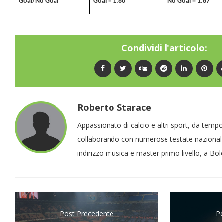
Goal/No Goal
Goal = 1.80
No Goal = 1.87
Condividi l'articolo:
Roberto Starace
Appassionato di calcio e altri sport, da temp
collaborando con numerose testate nazionali
indirizzo musica e master primo livello, a Bo
Post Precedente
P