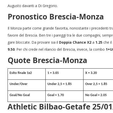
Augusto davanti a Di Gregorio.
Pronostico Brescia-Monza
Il Monza parte come grande favorita, nonostante i precedenti tr
favore del Brescia. Ben tre i pareggi tra le due compagini, sempr
gare bloccate. Da provare sia il
Doppia Chance X2
a
1.25
che il
9.50
. Per chi crede nel rilancio del Brescia, invece, la combo
1+U
Quote Brescia-Monza
Esito finale 1x2
1 = 3.65
X = 3.20
Under/Over
Under 2,5 = 1.85
Over 2,5 = 1.85
Goal/No Goal
Goal = 1.70
No Goal = 2.05
Athletic Bilbao-Getafe 25/01