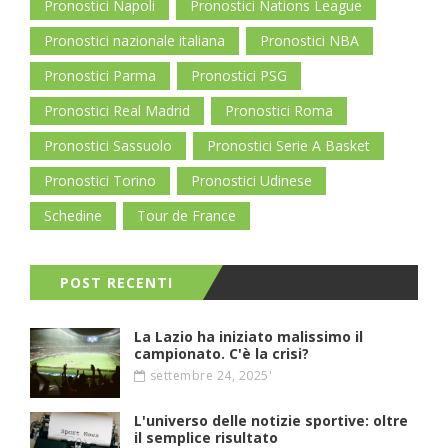
Pronostici Napoli
Pronostici Nations League
Pronostici nazionale italiana
Pronostici NBA
Pronostici Parma
Pronostici PSG
Pronostici Real Madrid
Pronostici Roma
Pronostici Sassuolo
Pronostici Serie A Basket
Pronostici Torino
Pronostici Udinese
Schedine
Tour de France
POST RECENTI
La Lazio ha iniziato malissimo il
campionato. C'è la crisi?
settembre 24, 2025'
L'universo delle notizie sportive: oltre
il semplice risultato