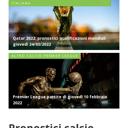
ITALIANA
Qatar 2022: pronostici qualificazioni mondiali
giovedì 24/03/2022
ALTRO CALCIO PREMIER LEAGUE
Premier League partite di giovedì 10 febbraio
2022
Pronostici calcio