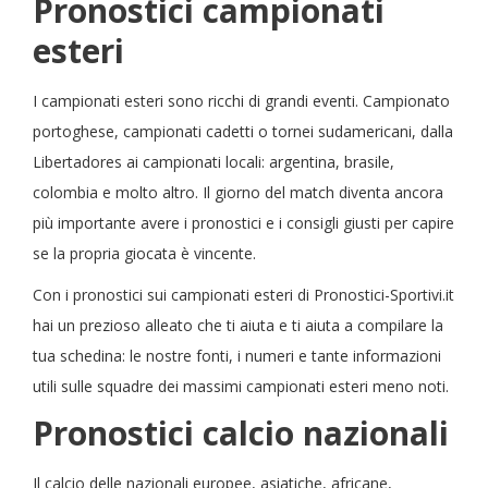
Pronostici campionati
esteri
I campionati esteri sono ricchi di grandi eventi. Campionato
portoghese, campionati cadetti o tornei sudamericani, dalla
Libertadores ai campionati locali: argentina, brasile,
colombia e molto altro. Il giorno del match diventa ancora
più importante avere i pronostici e i consigli giusti per capire
se la propria giocata è vincente.
Con i pronostici sui campionati esteri di Pronostici-Sportivi.it
hai un prezioso alleato che ti aiuta e ti aiuta a compilare la
tua schedina: le nostre fonti, i numeri e tante informazioni
utili sulle squadre dei massimi campionati esteri meno noti.
Pronostici calcio nazionali
Il calcio delle nazionali europee, asiatiche, africane,