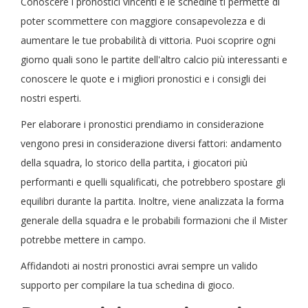
Conoscere i pronostici vincenti e le schedine ti permette di
poter scommettere con maggiore consapevolezza e di
aumentare le tue probabilità di vittoria. Puoi scoprire ogni
giorno quali sono le partite dell'altro calcio più interessanti e
conoscere le quote e i migliori pronostici e i consigli dei
nostri esperti.
Per elaborare i pronostici prendiamo in considerazione
vengono presi in considerazione diversi fattori: andamento
della squadra, lo storico della partita, i giocatori più
performanti e quelli squalificati, che potrebbero spostare gli
equilibri durante la partita. Inoltre, viene analizzata la forma
generale della squadra e le probabili formazioni che il Mister
potrebbe mettere in campo.
Affidandoti ai nostri pronostici avrai sempre un valido
supporto per compilare la tua schedina di gioco.