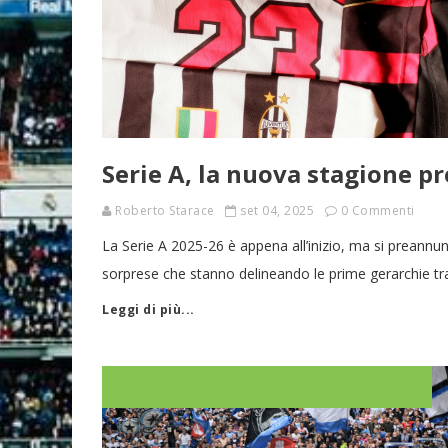
Serie A, la nuova stagione p
Roberto Starace
set 04, 2025
0 Commenti
La Serie A 2025-26 è appena all’inizio, ma si preannunc
sorprese che stanno delineando le prime gerarchie tr
Leggi di più...
SERIE A
ALTRO CALCIO
PRONOSTICI
ATALANTA