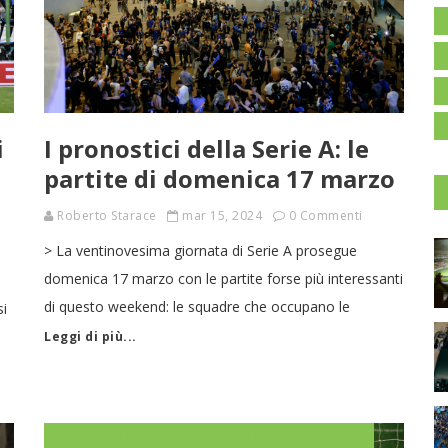
i
I pronostici della Serie A: le
partite di domenica 17 marzo
Roberto Starace
mar 15, 2024
0 Commenti
> La ventinovesima giornata di Serie A prosegue
domenica 17 marzo con le partite forse più interessanti
di questo weekend: le squadre che occupano le
si
posizioni più importanti in classifica scenderanno infatti
Leggi di più...
in campo domenica
SERIE A
PRONOSTICI JUVE
PRONOSTICI