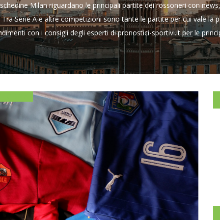
 schedine Milan riguardano le principali partite dei rossoneri con news
. Tra Serie A e altre competizioni sono tante le partite per cui vale la 
imenti con i consigli degli esperti di pronostici-sportivi.it per le princip
BOLOGNA