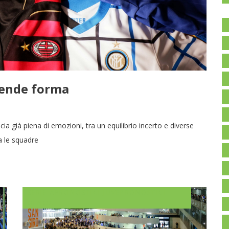
rende forma
ia già piena di emozioni, tra un equilibrio incerto e diverse
a le squadre
SERIE A
PRONOSTICI JUVE
PRONOSTICI
GENOA