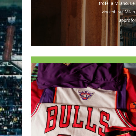
trofei a Milano. Le
vincenti sul Milan
approfond
SERIE A
PRONOSTICI ATALANTA
PRONOSTICI 