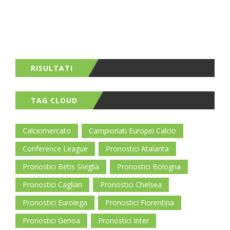
RISULTATI
TAG CLOUD
Calciomercato
Campionati Europei Calcio
Conference League
Pronostici Atalanta
Pronostici Betis Siviglia
Pronostici Bologna
Pronostici Cagliari
Pronostici Chelsea
Pronostici Eurolega
Pronostici Fiorentina
Pronostici Genoa
Pronostici Inter