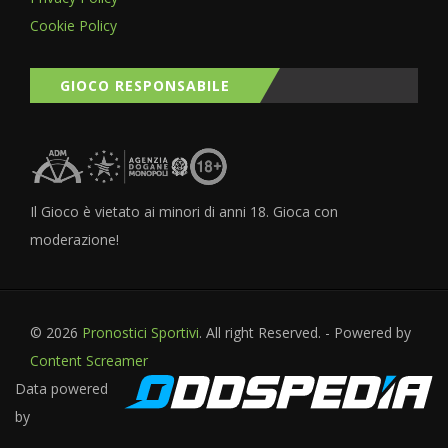
Cookie Policy
GIOCO RESPONSABILE
Il Gioco è vietato ai minori di anni 18. Gioca con
moderazione!
© 2026
Pronostici Sportivi
. All right Reserved. - Powered by
Content Screamer
Data powered
by