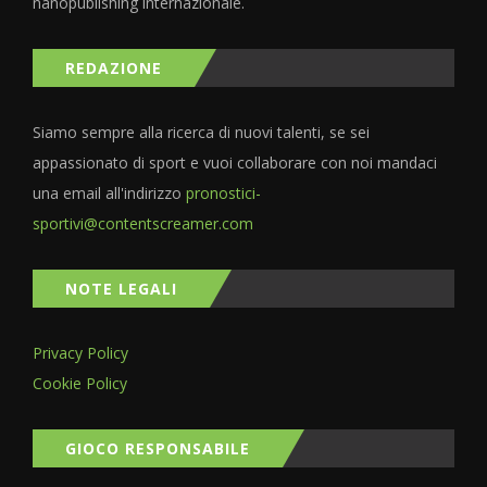
nanopublishing internazionale.
REDAZIONE
Siamo sempre alla ricerca di nuovi talenti, se sei
appassionato di sport e vuoi collaborare con noi mandaci
una email all'indirizzo
pronostici-
sportivi@contentscreamer.com
NOTE LEGALI
Privacy Policy
Cookie Policy
GIOCO RESPONSABILE