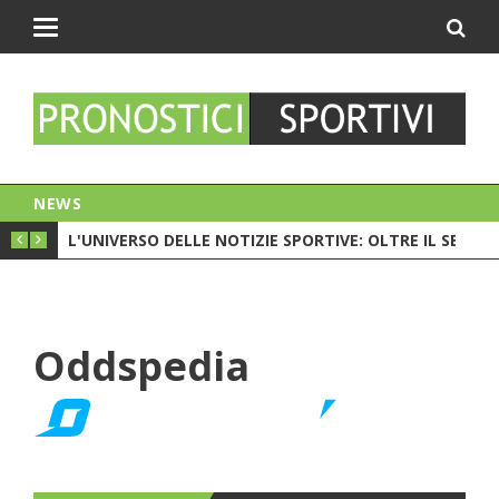
Toggle
navigation
NEWS
PIONATO. C'È LA CRISI?
L'UNIVERSO DELLE NOTIZIE SPORTIVE: OLTRE IL SEMPL
CESC 
Oddspedia