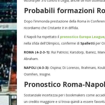
vittoria per 3-0 contro il Legia, anche se non ottenuta 
Probabili formazioni R
Dopo l'immonda prestazione della Roma in Confere
ricordiamo che Cristante è in diffida.
Il Napoli ha rispettato il
pronostico Europa League
nella sfida dell'Olimpico, conferme di
Spalletti
per O
ROMA (4-2-3-1):
Rui Patricio; Karsdorp, Ibanez, Manci
Abraham.
NAPOLI (4-3-3):
Ospina; Di Lorenzo, Rrahmani, Kouliba
Osimhen, Insigne.
Pronostico Roma-Napol
Sostanziale incertezza per i bookmakers come accade 
un credito maggiore e si trova quindi a essere favorita