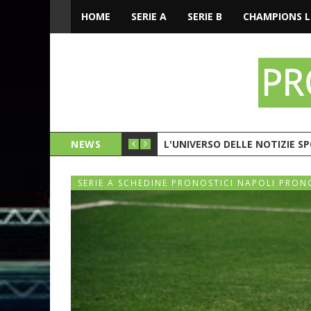
HOME
SERIE A
SERIE B
CHAMPIONS 
NEWS
L'UNIVERSO DELLE NOTIZIE SP
SERIE A SCHEDINE PRONOSTICI NAPOLI PRON