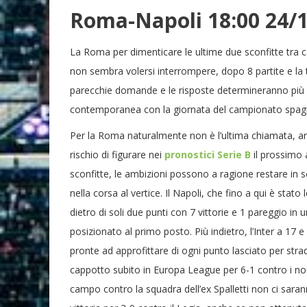
Roma-Napoli 18:00 24/
La Roma per dimenticare le ultime due sconfitte tra 
non sembra volersi interrompere, dopo 8 partite e la 
parecchie domande e le risposte determineranno più di
contemporanea con la giornata del campionato spag
Per la Roma naturalmente non è l’ultima chiamata, a
rischio di figurare nei
pronostici Serie B
il prossimo 
sconfitte, le ambizioni possono a ragione restare in s
nella corsa al vertice. Il Napoli, che fino a qui è stat
dietro di soli due punti con 7 vittorie e 1 pareggio i
posizionato al primo posto. Più indietro, l’Inter a 17
pronte ad approfittare di ogni punto lasciato per stra
cappotto subito in Europa League per 6-1 contro i no
campo contro la squadra dell’ex Spalletti non ci saran