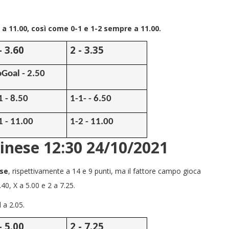
-2 a 11.00, così come 0-1 e 1-2 sempre a 11.00.
- 3.60
2 - 3.35
Goal - 2.50
1 - 8.50
1-1- - 6.50
1 - 11.00
1-2 - 11.00
inese 12:30 24/10/2021
se
, rispettivamente a 14 e 9 punti, ma il fattore campo gioca
40, X a 5.00 e 2 a 7.25.
 a 2.05.
- 5.00
2 - 7.25