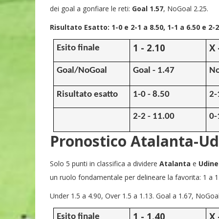
dei goal a gonfiare le reti:
Goal 1.57
, NoGoal 2.25.
Risultato Esatto: 1-0 e 2-1 a 8.50, 1-1 a 6.50 e 2
1 - 2.10
X 
Esito finale
Goal/NoGoal
Goal - 1.47
No
Risultato esatto
1-0 - 8.50
2-
2-2 - 11.00
0-
Pronostico Atalanta-Ud
Solo 5 punti in classifica a dividere
Atalanta
e
Udine
un ruolo fondamentale per delineare la favorita: 1 a 1.
Under 1.5 a 4.90, Over 1.5 a 1.13. Goal a 1.67, NoGoal
1 - 1.40
X 
Esito finale