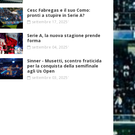
Cesc Fabregas e il suo Como:
pronti a stupire in Serie A?
settembre 17, 2025'
Serie A, la nuova stagione prende
forma
settembre 04, 2025'
Sinner - Musetti, scontro fraticida
per la conquista della semifinale
agli Us Open
settembre 03, 2025'