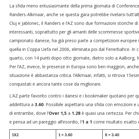
La sfida meno entusiasmante della prima giornata di Conference
Randers-Alkmaar, anche se questa gara potrebbe rivelarsi tutt’alt
Cluj e Jablonec, il Randers e l’AZ sono due formazioni storiche 
interessanti, soprattutto per gli amanti delle scommesse sportiv
campionato danese, ha già preso parte a competizioni europee i
quella in Coppa Uefa nel 2006, eliminata poi dal Fenerbahce. I
quarto, con 14 punti dopo otto giornate, dietro solo a Aalborg,
Per l’AZ, invece, le presenze in Europa sono ben maggiori, anch
situazione è abbastanza critica. l’Alkmaar, infatti, si ritrova 15esi
conquistati e ancora tante cose da migliorare.
L’AZ parte favorito contro i danesi e i bookmaker quotano per q
addirittura a
3.60
. Possibile aspettarsi una sfida con emozioni e 
di entrambe, dove l’
Over 1,5
a
1.28
è quasi una certezza. Per chi 
e pensa ad un pareggio all’esordio, l’
1 a 1
come risultato esatto
1X2
1 = 3.60
X = 3.40