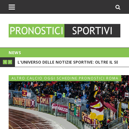
Toggle
navigation
NEWS
PIONATO. C'È LA CRISI?
L'UNIVERSO DELLE NOTIZIE SPORTIVE: OLTRE IL SEMPL
CESC 
ALTRO CALCIO OGGI SCHEDINE PRONOSTICI ROMA