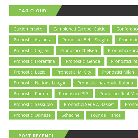
TAG CLOUD
Calciomercato
Campionati Europei Calcio
Conferenc
Pronostici Atalanta
Pronostici Betis Siviglia
Pronostic
Pronostici Cagliari
Pronostici Chelsea
Pronostici Eur
Pronostici Fiorentina
Pronostici Genoa
Pronostici Int
Pronostici Lazio
Pronostici M. City
Pronostici Milan
Pronostici Nations League
Pronostici nazionale italiana
Pronostici Parma
Pronostici PSG
Pronostici Real Ma
Pronostici Sassuolo
Pronostici Serie A Basket
Pronos
Pronostici Udinese
Schedine
Tour de France
POST RECENTI