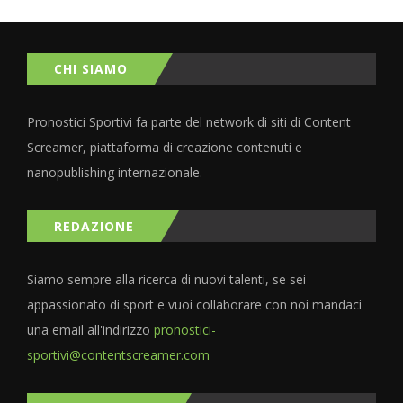
CHI SIAMO
Pronostici Sportivi fa parte del network di siti di Content
Screamer, piattaforma di creazione contenuti e
nanopublishing internazionale.
REDAZIONE
Siamo sempre alla ricerca di nuovi talenti, se sei
appassionato di sport e vuoi collaborare con noi mandaci
una email all'indirizzo
pronostici-
sportivi@contentscreamer.com