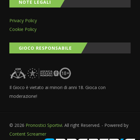
NOTE LEGALI
Privacy Policy
Cookie Policy
GIOCO RESPONSABILE
Il Gioco è vietato ai minori di anni 18. Gioca con
moderazione!
© 2026
Pronostici Sportivi
. All right Reserved. - Powered by
Content Screamer