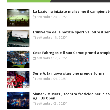
La Lazio ha iniziato malissimo il campionato.
settembre 24, 2025'
L'universo delle notizie sportive: oltre il se
settembre 18, 2025'
Cesc Fabregas e il suo Como: pronti a stupir
settembre 17, 2025'
Serie A, la nuova stagione prende forma
settembre 04, 2025'
Sinner - Musetti, scontro fraticida per la c
agli Us Open
settembre 03, 2025'