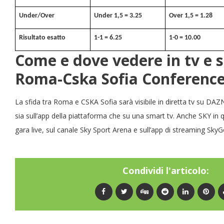
Under/Over
Under 1,5 = 3.25
Over 1,5 = 1.28
Risultato esatto
1-1 = 6.25
1-0 = 10.00
Come e dove vedere in tv e 
Roma-Cska Sofia Conferenc
La sfida tra Roma e CSKA Sofia sarà visibile in diretta tv su DAZN
sia sull’app della piattaforma che su una smart tv. Anche SKY in
gara live, sul canale Sky Sport Arena e sull’app di streaming SkyG
Condividi l'articolo: