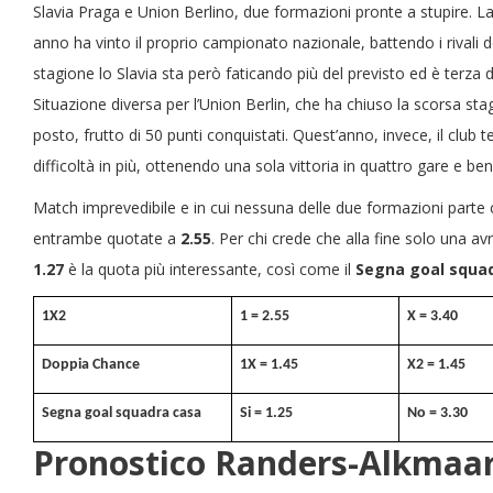
Slavia Praga e Union Berlino, due formazioni pronte a stupire. L
anno ha vinto il proprio campionato nazionale, battendo i rivali d
stagione lo Slavia sta però faticando più del previsto ed è terza d
Situazione diversa per l’Union Berlin, che ha chiuso la scorsa s
posto, frutto di 50 punti conquistati. Quest’anno, invece, il club
difficoltà in più, ottenendo una sola vittoria in quattro gare e ben
Match imprevedibile e in cui nessuna delle due formazioni parte
entrambe quotate a
2.55
. Per chi crede che alla fine solo una avrà
1.27
è la quota più interessante, così come il
Segna goal squad
1X2
1 = 2.55
X = 3.40
Doppia Chance
1X = 1.45
X2 = 1.45
Segna goal squadra casa
Si = 1.25
No = 3.30
Pronostico Randers-Alkmaa