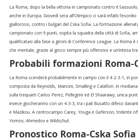
La Roma, dopo la bella vittoria in campionato contro il Sassuolo
anche in Europa. Giovedì sera all’Olimpico ci sarà infatti l’esord
giallorossi, contro i bulgari del Cska Sofia. La formazione allena
campionato con 9 punti, ospita la squadra della città di Sofia, ar
qualificatasi alla fase a gironi di Conference League. La Roma è i
che mentale, grazie al gioco sempre più offensivo e un’intesa tra i
Probabili formazioni Roma-C
La Roma scenderà probabilmente in campo con il 4-2-3-1, in porta
composta da Reynolds, Mancini, Smalling e Calafiori. In mediana
sulla trequarti Carlos Perez, Pellegrini ed El Shaarawy, unica punt
invece giocheranno con un 4-3-3, tra i pali Busatto difeso davant
e Mazikou. A centrocampo Carey, Youga e Geferson, tridente o
Yomov, Ahmedov e Wildschut.
Pronostico Roma-Cska Sofia