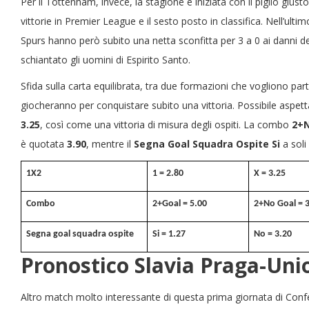
Per il Tottenham, invece, la stagione è iniziata con il piglio giust
vittorie in Premier League e il sesto posto in classifica. Nell’ulti
Spurs hanno però subito una netta sconfitta per 3 a 0 ai danni de
schiantato gli uomini di Espirito Santo.
Sfida sulla carta equilibrata, tra due formazioni che vogliono par
giocheranno per conquistare subito una vittoria. Possibile aspett
3.25
, così come una vittoria di misura degli ospiti. La combo
2+N
è quotata
3.90
, mentre il
Segna Goal Squadra Ospite Si
a soli
1X2
1 = 2.80
X = 3.25
Combo
2+Goal = 5.00
2+No Goal = 
Segna goal squadra ospite
Si = 1.27
No = 3.20
Pronostico Slavia Praga-Uni
Altro match molto interessante di questa prima giornata di Conf