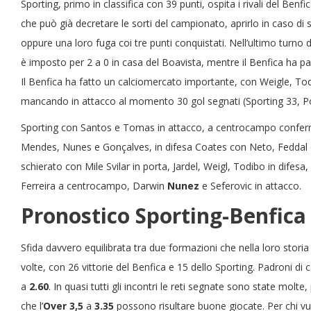
Sporting, primo in classifica con 39 punti, ospita i rivali del Benf
che può già decretare le sorti del campionato, aprirlo in caso di 
oppure una loro fuga coi tre punti conquistati. Nell’ultimo turno 
è imposto per 2 a 0 in casa del Boavista, mentre il Benfica ha pa
Il Benfica ha fatto un calciomercato importante, con Weigle, Todi
mancando in attacco al momento 30 gol segnati (Sporting 33, Po
Sporting con Santos e Tomas in attacco, a centrocampo confe
Mendes, Nunes e Gonçalves, in difesa Coates con Neto, Feddal 
schierato con Mile Svilar in porta, Jardel, Weigl, Todibo in difesa, 
Ferreira a centrocampo, Darwin
Nunez
e Seferovic in attacco.
Pronostico Sporting-Benfica
Sfida davvero equilibrata tra due formazioni che nella loro storia
volte, con 26 vittorie del Benfica e 15 dello Sporting. Padroni di
a
2.60
. In quasi tutti gli incontri le reti segnate sono state molte,
che l’
Over 3,5
a
3.35
possono risultare buone giocate. Per chi vuo