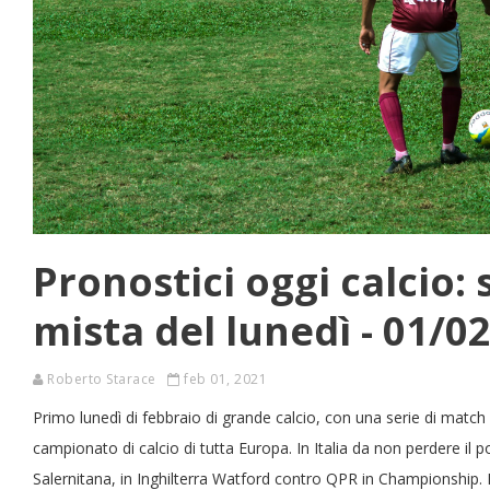
Pronostici oggi calcio:
mista del lunedì - 01/0
Roberto Starace
feb 01, 2021
Primo lunedì di febbraio di grande calcio, con una serie di match
campionato di calcio di tutta Europa. In Italia da non perdere il p
Salernitana, in Inghilterra Watford contro QPR in Championship. 