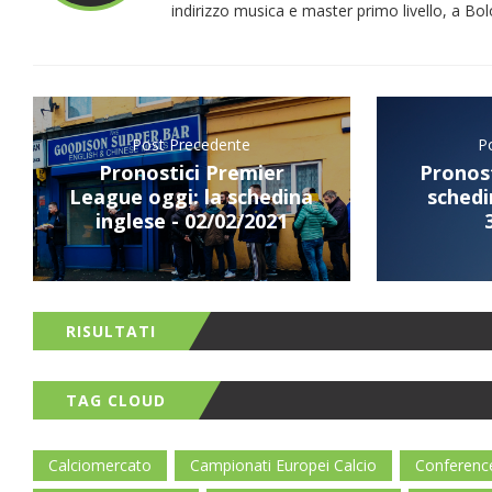
indirizzo musica e master primo livello, a Bo
Post Precedente
P
Pronostici Premier
Pronost
League oggi: la schedina
schedi
inglese - 02/02/2021
RISULTATI
TAG CLOUD
Calciomercato
Campionati Europei Calcio
Conferenc