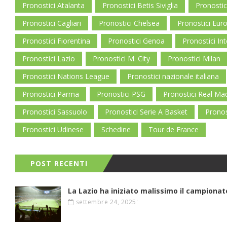
Pronostici Atalanta
Pronostici Betis Siviglia
Pronostic
Pronostici Cagliari
Pronostici Chelsea
Pronostici Eur
Pronostici Fiorentina
Pronostici Genoa
Pronostici Int
Pronostici Lazio
Pronostici M. City
Pronostici Milan
Pronostici Nations League
Pronostici nazionale italiana
Pronostici Parma
Pronostici PSG
Pronostici Real Ma
Pronostici Sassuolo
Pronostici Serie A Basket
Pronos
Pronostici Udinese
Schedine
Tour de France
POST RECENTI
La Lazio ha iniziato malissimo il campionato.
settembre 24, 2025'