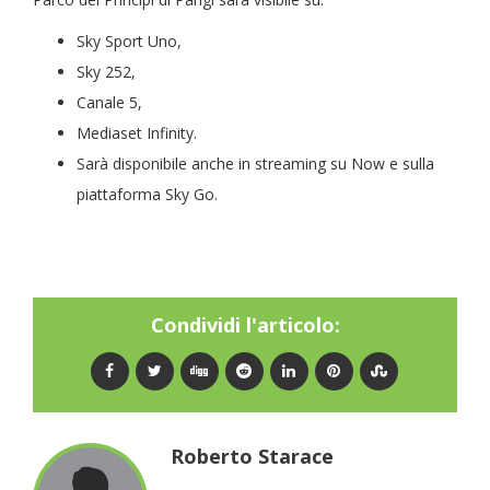
Sky Sport Uno,
Sky 252,
Canale 5,
Mediaset Infinity.
Sarà disponibile anche in streaming su Now e sulla
piattaforma Sky Go.
Condividi l'articolo:
Roberto Starace