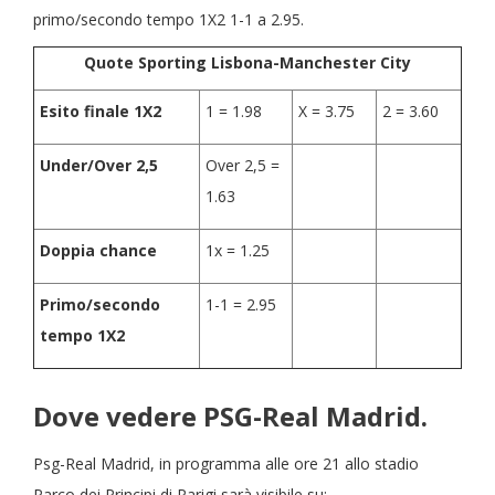
primo/secondo tempo 1X2 1-1 a 2.95.
Quote Sporting Lisbona-Manchester City
Esito finale 1X2
1 = 1.98
X = 3.75
2 = 3.60
Under/Over 2,5
Over 2,5 =
1.63
Doppia chance
1x = 1.25
Primo/secondo
1-1 = 2.95
tempo 1X2
Dove vedere PSG-Real Madrid.
Psg-Real Madrid, in programma alle ore 21 allo stadio
Parco dei Principi di Parigi sarà visibile su: