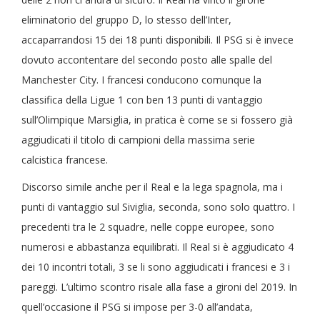
eliminatorio del gruppo D, lo stesso dell’Inter,
accaparrandosi 15 dei 18 punti disponibili. Il PSG si è invece
dovuto accontentare del secondo posto alle spalle del
Manchester City. I francesi conducono comunque la
classifica della Ligue 1 con ben 13 punti di vantaggio
sull’Olimpique Marsiglia, in pratica è come se si fossero già
aggiudicati il titolo di campioni della massima serie
calcistica francese.
Discorso simile anche per il Real e la lega spagnola, ma i
punti di vantaggio sul Siviglia, seconda, sono solo quattro. I
precedenti tra le 2 squadre, nelle coppe europee, sono
numerosi e abbastanza equilibrati. Il Real si è aggiudicato 4
dei 10 incontri totali, 3 se li sono aggiudicati i francesi e 3 i
pareggi. L’ultimo scontro risale alla fase a gironi del 2019. In
quell’occasione il PSG si impose per 3-0 all’andata,