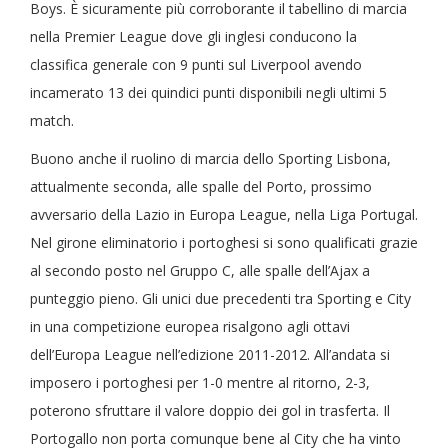
Boys. È sicuramente più corroborante il tabellino di marcia
nella Premier League dove gli inglesi conducono la
classifica generale con 9 punti sul Liverpool avendo
incamerato 13 dei quindici punti disponibili negli ultimi 5
match.
Buono anche il ruolino di marcia dello Sporting Lisbona,
attualmente seconda, alle spalle del Porto, prossimo
avversario della Lazio in Europa League, nella Liga Portugal.
Nel girone eliminatorio i portoghesi si sono qualificati grazie
al secondo posto nel Gruppo C, alle spalle dell’Ajax a
punteggio pieno. Gli unici due precedenti tra Sporting e City
in una competizione europea risalgono agli ottavi
dell’Europa League nell’edizione 2011-2012. All’andata si
imposero i portoghesi per 1-0 mentre al ritorno, 2-3,
poterono sfruttare il valore doppio dei gol in trasferta. Il
Portogallo non porta comunque bene al City che ha vinto