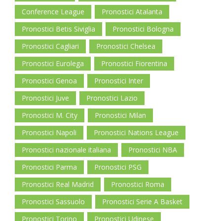
Conference League
Pronostici Atalanta
Pronostici Betis Siviglia
Pronostici Bologna
Pronostici Cagliari
Pronostici Chelsea
Pronostici Eurolega
Pronostici Fiorentina
Pronostici Genoa
Pronostici Inter
Pronostici Juve
Pronostici Lazio
Pronostici M. City
Pronostici Milan
Pronostici Napoli
Pronostici Nations League
Pronostici nazionale italiana
Pronostici NBA
Pronostici Parma
Pronostici PSG
Pronostici Real Madrid
Pronostici Roma
Pronostici Sassuolo
Pronostici Serie A Basket
Pronostici Torino
Pronostici Udinese