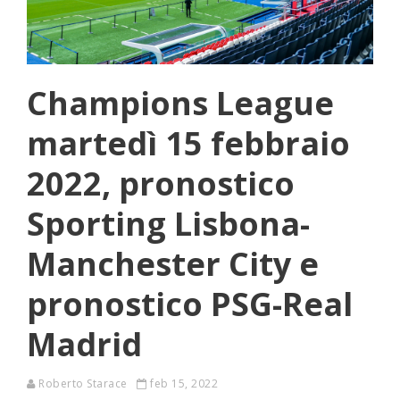
Champions League
martedì 15 febbraio
2022, pronostico
Sporting Lisbona-
Manchester City e
pronostico PSG-Real
Madrid
Roberto Starace
feb 15, 2022