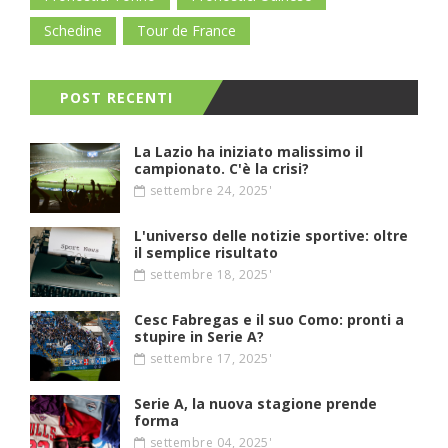
Schedine
Tour de France
POST RECENTI
La Lazio ha iniziato malissimo il
campionato. C'è la crisi?
settembre 24, 2025'
L'universo delle notizie sportive: oltre
il semplice risultato
settembre 18, 2025'
Cesc Fabregas e il suo Como: pronti a
stupire in Serie A?
settembre 17, 2025'
Serie A, la nuova stagione prende
forma
settembre 04, 2025'