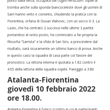
punto dalla vetta, occupata dai cugini nerazzurri. Squilli di
tromba anche sulla sponda biancoceleste dove gli uomini di
Sarri hanno vinto e convinto, chiudendo la pratica con la
Fiorentina, orfana di Dusan Vlahovic, con un secco 0-3. La
Lazio, che ha centrato 2 successi nelle ultime 3 partite
portandosi al sesto posto, ha cominciato a far propria la
filosofia “Sarrista” e la sfida di San Siro, a prescindere dal
risultato, sarà sicuramente un ottimo banco di prova. Anche
in questo caso la squadra di casa parte col favore del
pronostico. La vittoria interna è quotata a 1.82 contro il
4.05 della vittoria della squadra ospite. Pareggio a 3.80.
Atalanta-Fiorentina
giovedì 10 febbraio 2022
ore 18.00.
Atalanta-Fiorentina è l’unico scontro in cui le partecipanti