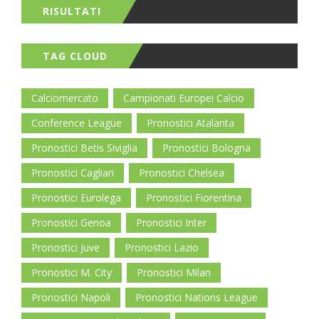
RISULTATI
TAG CLOUD
Calciomercato
Campionati Europei Calcio
Conference League
Pronostici Atalanta
Pronostici Betis Siviglia
Pronostici Bologna
Pronostici Cagliari
Pronostici Chelsea
Pronostici Eurolega
Pronostici Fiorentina
Pronostici Genoa
Pronostici Inter
Pronostici Juve
Pronostici Lazio
Pronostici M. City
Pronostici Milan
Pronostici Napoli
Pronostici Nations League