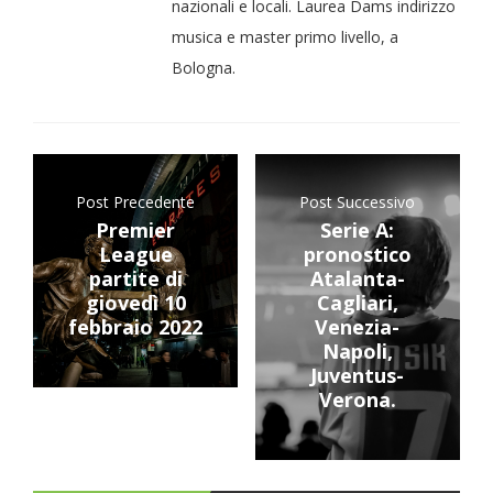
nazionali e locali. Laurea Dams indirizzo
musica e master primo livello, a
Bologna.
Post Precedente
Post Successivo
Premier
Serie A:
League
pronostico
partite di
Atalanta-
giovedì 10
Cagliari,
febbraio 2022
Venezia-
Napoli,
Juventus-
Verona.