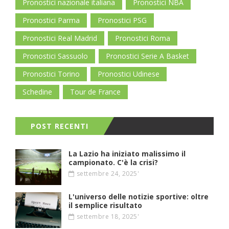
Pronostici nazionale italiana
Pronostici NBA
Pronostici Parma
Pronostici PSG
Pronostici Real Madrid
Pronostici Roma
Pronostici Sassuolo
Pronostici Serie A Basket
Pronostici Torino
Pronostici Udinese
Schedine
Tour de France
POST RECENTI
La Lazio ha iniziato malissimo il
campionato. C'è la crisi?
settembre 24, 2025'
L'universo delle notizie sportive: oltre
il semplice risultato
settembre 18, 2025'