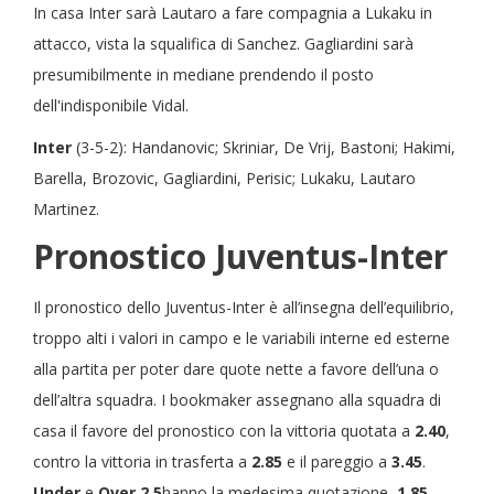
In casa Inter sarà Lautaro a fare compagnia a Lukaku in
attacco, vista la squalifica di Sanchez. Gagliardini sarà
presumibilmente in mediane prendendo il posto
dell'indisponibile Vidal.
Inter
(3-5-2): Handanovic; Skriniar, De Vrij, Bastoni; Hakimi,
Barella, Brozovic, Gagliardini, Perisic; Lukaku, Lautaro
Martinez.
Pronostico Juventus-Inter
Il pronostico dello Juventus-Inter è all’insegna dell’equilibrio,
troppo alti i valori in campo e le variabili interne ed esterne
alla partita per poter dare quote nette a favore dell’una o
dell’altra squadra. I bookmaker assegnano alla squadra di
casa il favore del pronostico con la vittoria quotata a
2.40
,
contro la vittoria in trasferta a
2.85
e il pareggio a
3.45
.
Under
e
Over 2,5
hanno la medesima quotazione
, 1.85
,