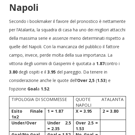
Napoli
Secondo i bookmaker il favore del pronostico è nettamente
per l’Atalanta, la squadra di casa ha uno dei migliori attacchi
della massima serie e assenze meno determinati rispetto a
quelle del Napoli. Con la mancanza del pubblico il fattore
campo, invece, perde molta della sua importanza. La
vittoria degli uomini di Gasperini è quotata a
1.87
contro i
3.80
degli ospiti e il
3.95
del pareggio. Da tenere in
considerazione anche le quote dell’
Over 2,5
(
1.53
) e
l’opzione
Goal
a
1.52
.
TIPOLOGIA DI SCOMMESSE
QUOTE ATALANTA
NAPOLI
Esito Finale
1 =
1.87
X = 3.95
2 = 3.80
1x2
Under/Over
Under 2.5
Over 2.5 =
= 2.35
1.53
Goal/No Goal
Goal = 1.52
No Goal =