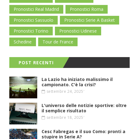
Pronostici Real Madrid
Pronostici Roma
Pronostici Sassuolo
Pronostici Serie A Basket
Pronostici Torino
Pronostici Udinese
Schedine
Tour de France
POST RECENTI
La Lazio ha iniziato malissimo il
campionato. C'è la crisi?
settembre 24, 2025'
L'universo delle notizie sportive: oltre
il semplice risultato
settembre 18, 2025'
Cesc Fabregas e il suo Como: pronti a
stupire in Serie A?