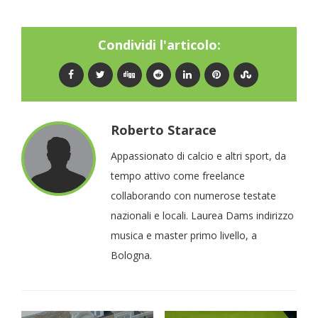
Condividi l'articolo:
Roberto Starace
Appassionato di calcio e altri sport, da
tempo attivo come freelance
collaborando con numerose testate
nazionali e locali. Laurea Dams indirizzo
musica e master primo livello, a
Bologna.