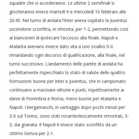
squadre che vi accederanno. Le ultime 2 semifinali si
giocheranno invece martedì 9 e mercoledì 10 febbraio alle
20.45. Nel turno di andata l’Inter aveva ospitato la Juventus
uscendone sconfitta, in rimonta, per 1-2, permettendo così
ai bianconeri di ipotecare l’accesso alla finale. Napoli e
Atalanta avevano invece dato vita a uno scialbo 0-0
rimandando ogni discorso di qualificazione, alla finale, nel
turno successivo. L’andamento delle partite di andata ha
perfettamente rispecchiato lo stato di salute delle quattro
formazioni: buone per Inter e Juventus, che in campionato
continuano a macinare vittorie e punti, rispettivamente ai
danni di Fiorentina e Roma, meno buone per Atalanta e
Napoli. I bergamaschi, in vantaggio dopo pochi minuti per
3-0 sul Torino, sono stati rocambolescamente rimontati, 3-
3, dai granata. Il Napoli è invece stato sconfitto da un
ottimo Genoa per 2-1.