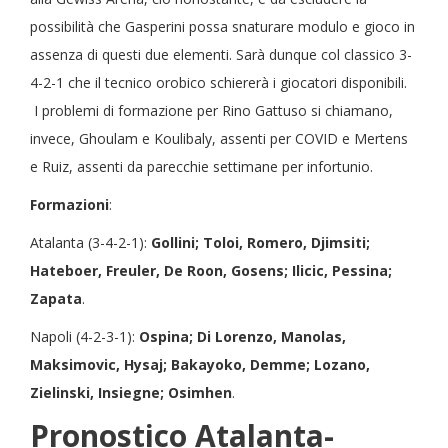
possibilità che Gasperini possa snaturare modulo e gioco in
assenza di questi due elementi. Sarà dunque col classico 3-
4-2-1 che il tecnico orobico schiererà i giocatori disponibili.
I problemi di formazione per Rino Gattuso si chiamano,
invece, Ghoulam e Koulibaly, assenti per COVID e Mertens
e Ruiz, assenti da parecchie settimane per infortunio.
Formazioni
:
Atalanta (3-4-2-1):
Gollini; Toloi, Romero, Djimsiti;
Hateboer, Freuler, De Roon, Gosens; Ilicic, Pessina;
Zapata
.
Napoli (4-2-3-1):
Ospina; Di Lorenzo, Manolas,
Maksimovic, Hysaj; Bakayoko, Demme; Lozano,
Zielinski, Insiegne; Osimhen
.
Pronostico Atalanta-