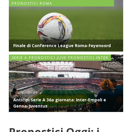
PRONOSTICI ROMA
Finale di Conference League Roma-Feyenoord
SERIE A PRONOSTICI JUVE PRONOSTICI INTER
Anticipi Serie A 36a giornata: Inter-Empoli e
Genoa-Juventus
Pronostici Oggi: i