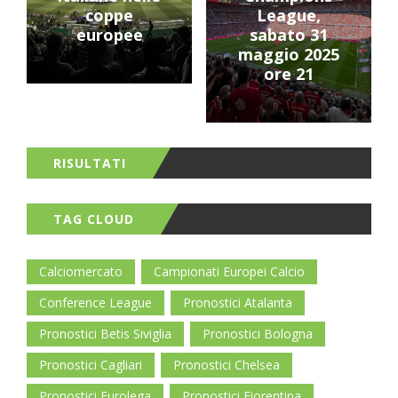
coppe
League,
europee
sabato 31
maggio 2025
ore 21
RISULTATI
TAG CLOUD
Calciomercato
Campionati Europei Calcio
Conference League
Pronostici Atalanta
Pronostici Betis Siviglia
Pronostici Bologna
Pronostici Cagliari
Pronostici Chelsea
Pronostici Eurolega
Pronostici Fiorentina