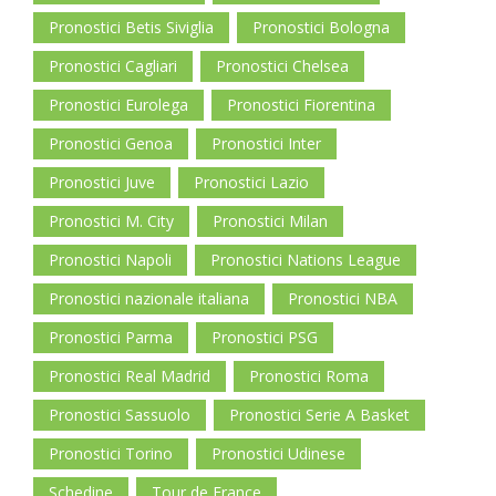
Pronostici Betis Siviglia
Pronostici Bologna
Pronostici Cagliari
Pronostici Chelsea
Pronostici Eurolega
Pronostici Fiorentina
Pronostici Genoa
Pronostici Inter
Pronostici Juve
Pronostici Lazio
Pronostici M. City
Pronostici Milan
Pronostici Napoli
Pronostici Nations League
Pronostici nazionale italiana
Pronostici NBA
Pronostici Parma
Pronostici PSG
Pronostici Real Madrid
Pronostici Roma
Pronostici Sassuolo
Pronostici Serie A Basket
Pronostici Torino
Pronostici Udinese
Schedine
Tour de France