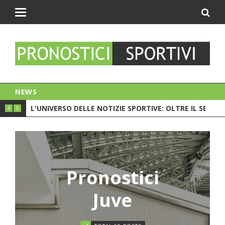
Toggle
navigation
NEWS
PIONATO. C'È LA CRISI?
L'UNIVERSO DELLE NOTIZIE SPORTIVE: OLTRE IL SEMPL
CESC 
Pronostici
Juve