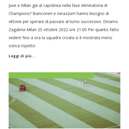
Juve e Milan già al capolinea nella fase eliminatoria di
Champions? Bianconeri e nerazzurri hanno bisogno di
vittorie per sperare di passare al turno successivo. Dinamo
Zagabria-Milan 25 ottobre 2022 ore 21.00 Per quanto fatto
vedere fino a ora la squadra croata si è mostrata meno
ostica rispetto
Leggi di più...
SERIE A
SCHEDINE
PRONOSTICI TORINO