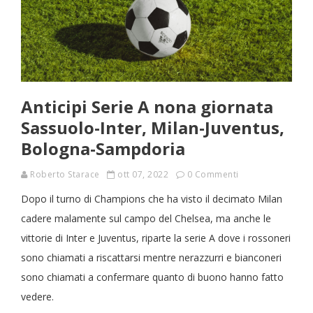
Anticipi Serie A nona giornata
Sassuolo-Inter, Milan-Juventus,
Bologna-Sampdoria
Roberto Starace
ott 07, 2022
0 Commenti
Dopo il turno di Champions che ha visto il decimato Milan
cadere malamente sul campo del Chelsea, ma anche le
vittorie di Inter e Juventus, riparte la serie A dove i rossoneri
sono chiamati a riscattarsi mentre nerazzurri e bianconeri
sono chiamati a confermare quanto di buono hanno fatto
vedere.