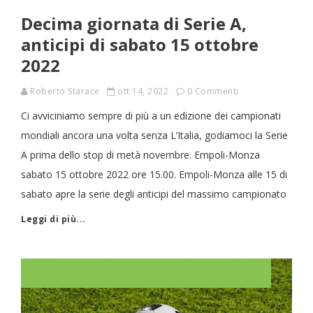
Decima giornata di Serie A,
anticipi di sabato 15 ottobre
2022
Roberto Starace
ott 14, 2022
0 Commenti
Ci avviciniamo sempre di più a un edizione dei campionati
mondiali ancora una volta senza L’Italia, godiamoci la Serie
A prima dello stop di metà novembre. Empoli-Monza
sabato 15 ottobre 2022 ore 15.00. Empoli-Monza alle 15 di
sabato apre la serie degli anticipi del massimo campionato
Leggi di più...
SERIE A
PRONOSTICI SASSUOLO
PRONOSTICI
MILAN