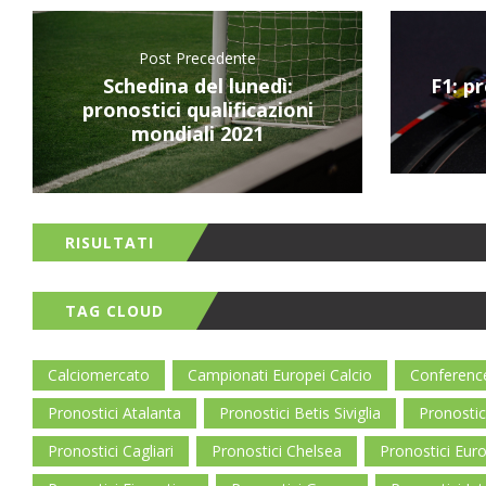
Post Precedente
Schedina del lunedì:
F1: p
pronostici qualificazioni
mondiali 2021
RISULTATI
TAG CLOUD
Calciomercato
Campionati Europei Calcio
Conferenc
Pronostici Atalanta
Pronostici Betis Siviglia
Pronostic
Pronostici Cagliari
Pronostici Chelsea
Pronostici Eur