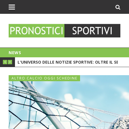
Toggle
navigation
NEWS
PIONATO. C'È LA CRISI?
L'UNIVERSO DELLE NOTIZIE SPORTIVE: OLTRE IL SEMPL
CESC 
ALTRO CALCIO OGGI SCHEDINE