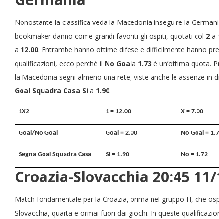
Nonostante la classifica veda la Macedonia inseguire la Germania 
bookmaker danno come grandi favoriti gli ospiti, quotati col
2
a
a
12.00
. Entrambe hanno ottime difese e difficilmente hanno pre
qualificazioni, ecco perché il
No Goal
a
1.73
è un’ottima quota. P
la Macedonia segni almeno una rete, viste anche le assenze in di
Goal Squadra Casa Si
a
1.90
.
1X2
1 = 12.00
X = 7.00
Goal/No Goal
Goal = 2.00
No Goal = 1.
Segna Goal Squadra Casa
Si = 1.90
No = 1.72
Croazia-Slovacchia 20:45 11
Match fondamentale per la Croazia, prima nel gruppo H, che ospi
Slovacchia, quarta e ormai fuori dai giochi. In queste qualificazio