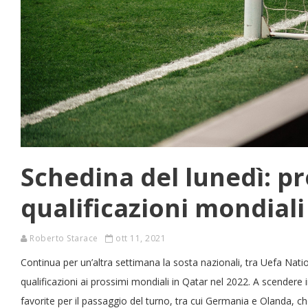
Schedina del lunedì: pr
qualificazioni mondiali
Roberto Starace
ott 11, 2021
Continua per un’altra settimana la sosta nazionali, tra Uefa Nat
qualificazioni ai prossimi mondiali in Qatar nel 2022. A scender
favorite per il passaggio del turno, tra cui Germania e Olanda, c