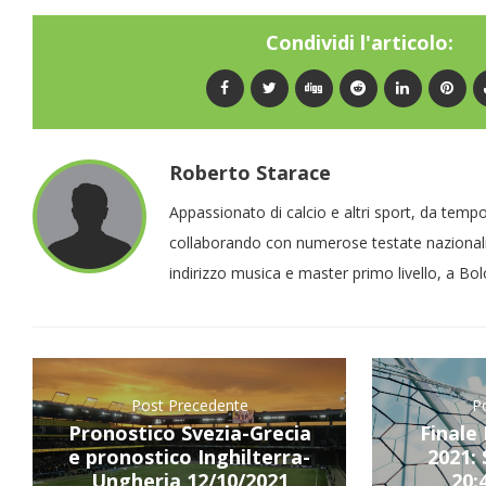
Condividi l'articolo:
Roberto Starace
Appassionato di calcio e altri sport, da temp
collaborando con numerose testate nazionali
indirizzo musica e master primo livello, a Bo
Post Precedente
P
Pronostico Svezia-Grecia
Finale
e pronostico Inghilterra-
2021:
Ungheria 12/10/2021
20: