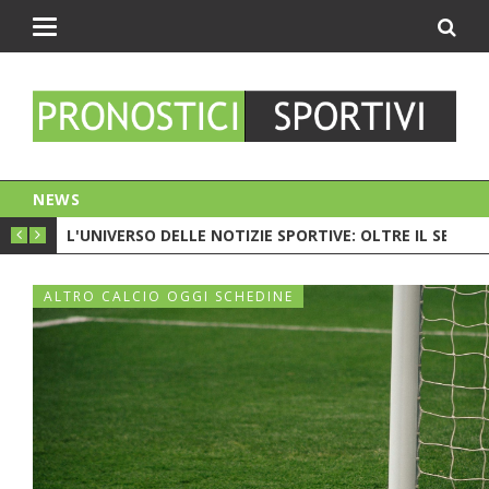
Toggle
navigation
NEWS
PIONATO. C'È LA CRISI?
L'UNIVERSO DELLE NOTIZIE SPORTIVE: OLTRE IL SEMPL
CESC 
ALTRO CALCIO OGGI SCHEDINE