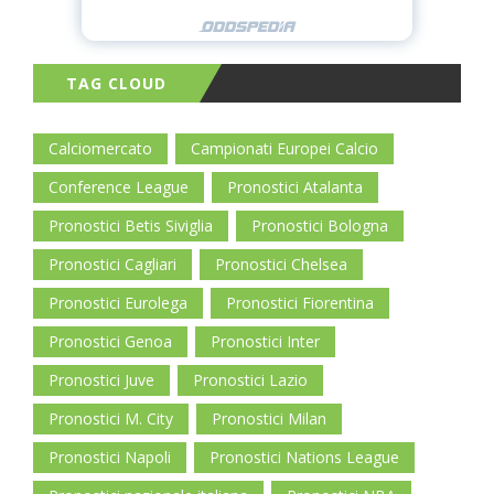
TAG CLOUD
Calciomercato
Campionati Europei Calcio
Conference League
Pronostici Atalanta
Pronostici Betis Siviglia
Pronostici Bologna
Pronostici Cagliari
Pronostici Chelsea
Pronostici Eurolega
Pronostici Fiorentina
Pronostici Genoa
Pronostici Inter
Pronostici Juve
Pronostici Lazio
Pronostici M. City
Pronostici Milan
Pronostici Napoli
Pronostici Nations League