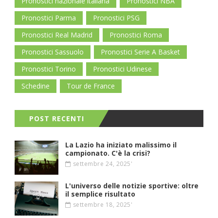
Pronostici nazionale italiana
Pronostici NBA
Pronostici Parma
Pronostici PSG
Pronostici Real Madrid
Pronostici Roma
Pronostici Sassuolo
Pronostici Serie A Basket
Pronostici Torino
Pronostici Udinese
Schedine
Tour de France
POST RECENTI
La Lazio ha iniziato malissimo il
campionato. C'è la crisi?
settembre 24, 2025'
L'universo delle notizie sportive: oltre
il semplice risultato
settembre 18, 2025'