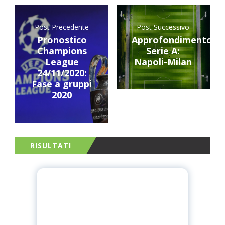
Post Precedente
Post Successivo
Pronostico
Approfondimento
Champions
Serie A:
League
Napoli-Milan
24/11/2020:
Fase a gruppi
2020
RISULTATI