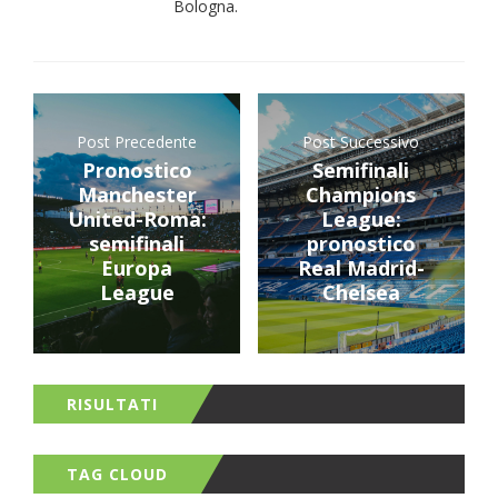
Bologna.
Post Precedente
Post Successivo
Pronostico
Semifinali
Manchester
Champions
United-Roma:
League:
semifinali
pronostico
Europa
Real Madrid-
League
Chelsea
RISULTATI
TAG CLOUD