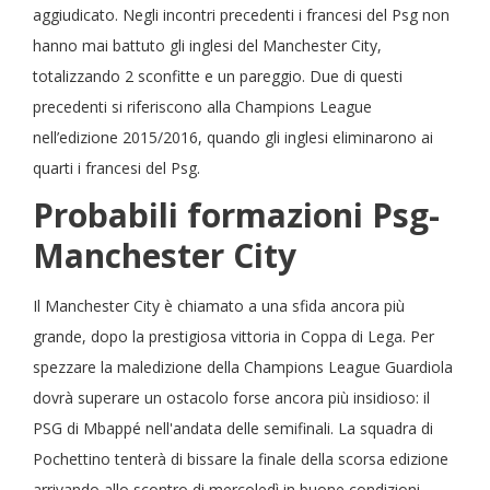
aggiudicato. Negli incontri precedenti i francesi del Psg non
hanno mai battuto gli inglesi del Manchester City,
totalizzando 2 sconfitte e un pareggio. Due di questi
precedenti si riferiscono alla Champions League
nell’edizione 2015/2016, quando gli inglesi eliminarono ai
quarti i francesi del Psg.
Probabili formazioni Psg-
Manchester City
Il Manchester City è chiamato a una sfida ancora più
grande, dopo la prestigiosa vittoria in Coppa di Lega. Per
spezzare la maledizione della Champions League Guardiola
dovrà superare un ostacolo forse ancora più insidioso: il
PSG di Mbappé nell'andata delle semifinali. La squadra di
Pochettino tenterà di bissare la finale della scorsa edizione
arrivando allo scontro di mercoledì in buone condizioni.