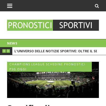
Toggle
navigation
NEWS
PIONATO. C'È LA CRISI?
L'UNIVERSO DELLE NOTIZIE SPORTIVE: OLTRE IL SEMPL
CESC 
CHAMPIONS LEAGUE SCHEDINE PRONOSTICI
PSG OGGI