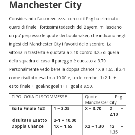
Manchester City
Considerando l’autorevolezza con cui il Psg ha eliminato i
quarti di finale i fortissimi tedeschi del Bayern, mi lasciano
un po’ perplesso le quote dei bookmaker, che indicano negli
inglesi del Manchester City i favoriti dello scontro. La
vittoria in trasferta e quotata a 2.10 contro 3.25 di quella
della squadra di casa. Il pareggio è quotato a 3.70.
Personalmente vedo bene la doppia chance 1X a 1.65, il 2-1
come risultato esatto a 10.00 e, tra le combo, 1x2 1t +
esito finale + goal/nogoal 1+1+goal a 9.50.
TIPOLOGIA DI SCOMMESSE
Quote
Psg-
Manchester City
Esito Finale 1x2
1 =
3.25
X =
3.70
2 =
2.10
Risultato Esatto
2-1 = 10.00
Doppia Chance
1X = 1.65
X2 = 1.30
12 =
1.35