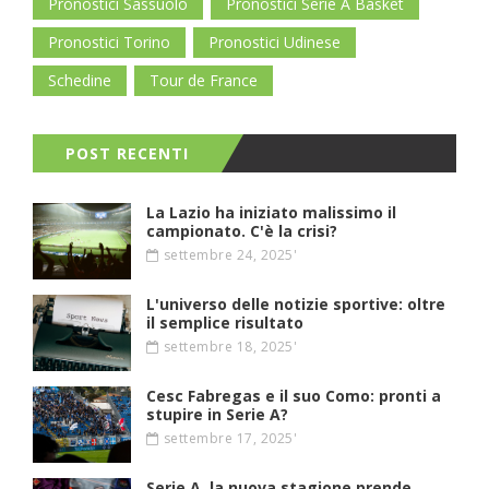
Pronostici Sassuolo
Pronostici Serie A Basket
Pronostici Torino
Pronostici Udinese
Schedine
Tour de France
POST RECENTI
La Lazio ha iniziato malissimo il
campionato. C'è la crisi?
settembre 24, 2025'
L'universo delle notizie sportive: oltre
il semplice risultato
settembre 18, 2025'
Cesc Fabregas e il suo Como: pronti a
stupire in Serie A?
settembre 17, 2025'
Serie A, la nuova stagione prende