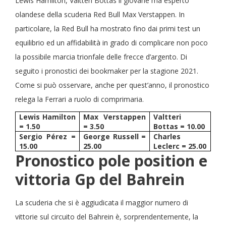
Lewis Hamilton, Valtteri Bottas il giovane ma esperto
olandese della scuderia Red Bull Max Verstappen. In
particolare, la Red Bull ha mostrato fino dai primi test un
equilibrio ed un affidabilità in grado di complicare non poco
la possibile marcia trionfale delle frecce d’argento. Di
seguito i pronostici dei bookmaker per la stagione 2021.
Come si può osservare, anche per quest’anno, il pronostico
relega la Ferrari a ruolo di comprimaria.
Lewis Hamilton
Max Verstappen
Valtteri
= 1.50
= 3.50
Bottas = 10.00
Sergio Pérez =
George Russell =
Charles
15.00
25.00
Leclerc = 25.00
Pronostico pole position e
vittoria Gp del Bahrein
La scuderia che si è aggiudicata il maggior numero di
vittorie sul circuito del Bahrein è, sorprendentemente, la