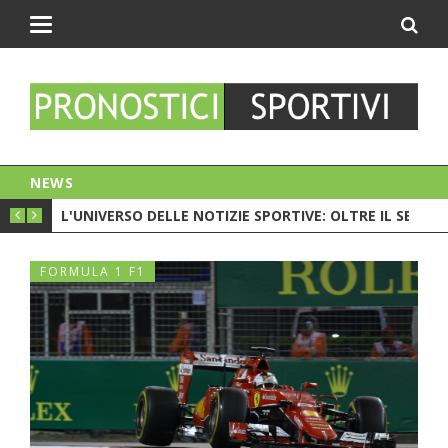
Toggle
navigation
NEWS
PIONATO. C'È LA CRISI?
L'UNIVERSO DELLE NOTIZIE SPORTIVE: OLTRE IL SEMPL
CESC 
FORMULA 1 F1