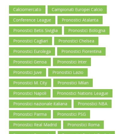
Calciomercato
Campionati Europei Calcio
Conference League
Pronostici Atalanta
Pronostici Betis Siviglia
Pronostici Bologna
Pronostici Cagliari
Pronostici Chelsea
Pronostici Eurolega
Pronostici Fiorentina
Pronostici Genoa
Pronostici Inter
Pronostici Juve
Pronostici Lazio
Pronostici M. City
Pronostici Milan
Pronostici Napoli
Pronostici Nations League
Pronostici nazionale italiana
Pronostici NBA
Pronostici Parma
Pronostici PSG
Pronostici Real Madrid
Pronostici Roma