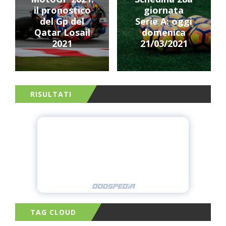
il pronostico
giornata
del Gp del
Serie A: oggi
Qatar Losail
domenica
2021
21/03/2021
RISULTATI
TAG CLOUD