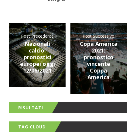
Post Precedente
Post Successivo
Nazionali
Copa America
calcio:
2021:
pronostici
pronostico
europei oggi
vincente
12/06/2021
Coppa
America
RISULTATI
TAG CLOUD