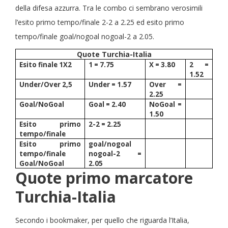
della difesa azzurra. Tra le combo ci sembrano verosimili
l’esito primo tempo/finale 2-2 a 2.25 ed esito primo
tempo/finale goal/nogoal nogoal-2 a 2.05.
Quote Turchia-Italia
Esito finale 1X2
1 = 7.75
X = 3.80
2 =
1.52
Under/Over 2,5
Under = 1.57
Over =
2.25
Goal/NoGoal
Goal = 2.40
NoGoal =
1.50
Esito primo
2-2 = 2.25
tempo/finale
Esito primo
goal/nogoal
tempo/finale
nogoal-2 =
Goal/NoGoal
2.05
Quote primo marcatore
Turchia-Italia
Secondo i bookmaker, per quello che riguarda l’Italia,