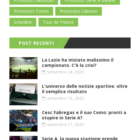
Pronostici Sassuolo
Pronostici Serie A Basket
Pronostici Torino
Pronostici Udinese
Schedine
Tour de France
POST RECENTI
La Lazio ha iniziato malissimo il
campionato. C'è la crisi?
settembre 24, 2025'
L'universo delle notizie sportive: oltre
il semplice risultato
settembre 18, 2025'
Cesc Fabregas e il suo Como: pronti a
stupire in Serie A?
settembre 17, 2025'
Serie A, la nuova stagione prende