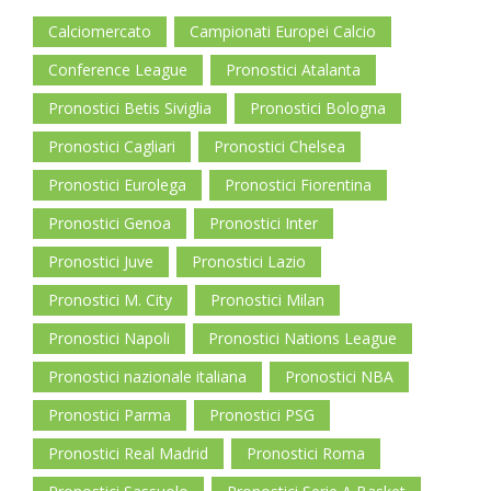
Calciomercato
Campionati Europei Calcio
Conference League
Pronostici Atalanta
Pronostici Betis Siviglia
Pronostici Bologna
Pronostici Cagliari
Pronostici Chelsea
Pronostici Eurolega
Pronostici Fiorentina
Pronostici Genoa
Pronostici Inter
Pronostici Juve
Pronostici Lazio
Pronostici M. City
Pronostici Milan
Pronostici Napoli
Pronostici Nations League
Pronostici nazionale italiana
Pronostici NBA
Pronostici Parma
Pronostici PSG
Pronostici Real Madrid
Pronostici Roma