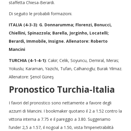
staffetta Chiesa-Berardi.
Di seguito le probabili formazioni.
ITALIA (4-3-3)
:
G. Donnarumma; Florenzi, Bonucci,
Chiellini, Spinazzola; Barella, Jorginho, Locatelli;
Berardi, Immobile, Insigne. Allenatore: Roberto
Mancini
TURCHIA (4-1-4-1)
: Cakir; Celik, Soyuncu, Demiral, Meras;
Yokuslu; Karaman, Yazichi, Tufan, Calhanoglu; Burak Yilmaz.
Allenatore: Şenol Güneş
Pronostico Turchia-Italia
I favori del pronostico sono nettamente a favore degli
azzurri di Mancini. I bookmaker quotano il 2 a 1.52 contro la
vittoria interna a 7.75 e il pareggio a 3.80. Suggeriamo
l’under 2,5 a 1.57, il nogoal a 1.50, vista l’impenetrabilità