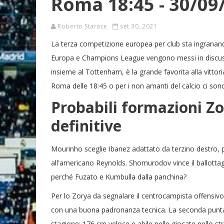
Roma 18:45 - 30/09
Roberto Starace
set 30, 2021
La terza competizione europea per club sta ingranando
Europa e Champions League vengono messi in discussi
insieme al Tottenham, è la grande favorita alla vittori
Roma delle 18:45 o per i non amanti del calcio ci son
Probabili formazioni Z
definitive
Mourinho sceglie Ibanez adattato da terzino destro,
all'americano Reynolds. Shomurodov vince il ballott
perché Fuzato e Kumbulla dalla panchina?
Per lo Zorya da segnalare il centrocampista offensivo
con una buona padronanza tecnica. La seconda punta/p
stagione; 176 cm veloce e abile nelle giocate nello str