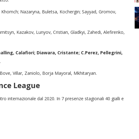
, Khomch; Nazaryna, Buletsa, Kochergin; Sayyad, Gromov,
rnitsyn, Kazakov, Lunyov, Cristian, Gladkyi, Zahedi, Alefirenko,
lling, Calafiori; Diawara, Cristante; C.Perez, Pellegrini,
.
ove, Villar, Zaniolo, Borja Mayoral, Mkhitaryan.
nce League
ro internazionale dal 2020. In 7 presenze stagionali 40 gialli e