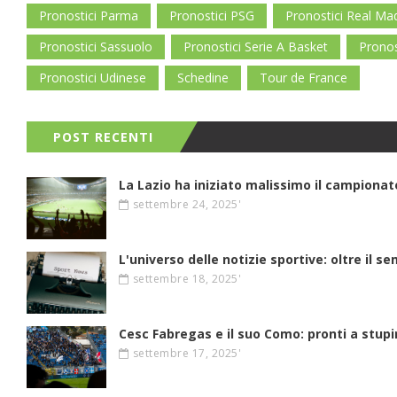
Pronostici Parma
Pronostici PSG
Pronostici Real Ma
Pronostici Sassuolo
Pronostici Serie A Basket
Pronos
Pronostici Udinese
Schedine
Tour de France
POST RECENTI
La Lazio ha iniziato malissimo il campionato.
settembre 24, 2025'
L'universo delle notizie sportive: oltre il se
settembre 18, 2025'
Cesc Fabregas e il suo Como: pronti a stupir
settembre 17, 2025'