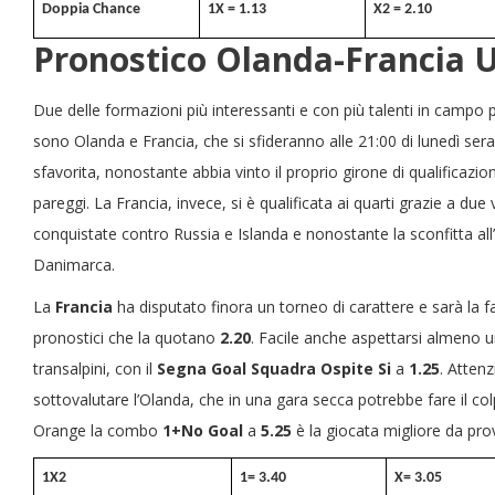
Doppia Chance
1X = 1.13
X2 = 2.10
Pronostico Olanda-Francia 
Due delle formazioni più interessanti e con più talenti in campo pe
sono Olanda e Francia, che si sfideranno alle 21:00 di lunedì sera.
sfavorita, nonostante abbia vinto il proprio girone di qualificazio
pareggi. La Francia, invece, si è qualificata ai quarti grazie a due
conquistate contro Russia e Islanda e nonostante la sconfitta all
Danimarca.
La
Francia
ha disputato finora un torneo di carattere e sarà la fa
pronostici che la quotano
2.20
. Facile anche aspettarsi almeno 
transalpini, con il
Segna Goal Squadra Ospite
Si
a
1.25
. Atten
sottovalutare l’Olanda, che in una gara secca potrebbe fare il colpa
Orange la combo
1+No Goal
a
5.25
è la giocata migliore da pro
1X2
1= 3.40
X= 3.05