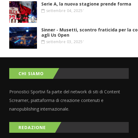
Serie A, la nuova stagione prende forma
settembre 04, 2025'
Sinner - Musetti, scontro fraticida per la c
agli Us Open
settembre 03, 2025'
CHI SIAMO
Pronostici Sportivi fa parte del network di siti di Content
Screamer, piattaforma di creazione contenuti e
nanopublishing internazionale.
REDAZIONE