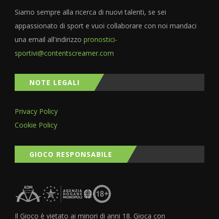
Siamo sempre alla ricerca di nuovi talenti, se sei
appassionato di sport e vuoi collaborare con noi mandaci
una email all'indirizzo
pronostici-
sportivi@contentscreamer.com
NOTE LEGALI
Privacy Policy
Cookie Policy
GIOCO RESPONSABILE
Il Gioco è vietato ai minori di anni 18. Gioca con