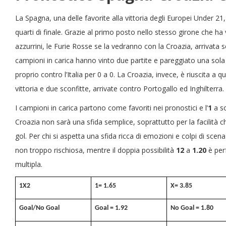
La Spagna, una delle favorite alla vittoria degli Europei Under 21,
quarti di finale. Grazie al primo posto nello stesso girone che ha vi
azzurrini, le Furie Rosse se la vedranno con la Croazia, arrivata 
campioni in carica hanno vinto due partite e pareggiato una sola
proprio contro l’Italia per 0 a 0. La Croazia, invece, è riuscita a q
vittoria e due sconfitte, arrivate contro Portogallo ed Inghilterra.
I campioni in carica partono come favoriti nei pronostici e l’
1
a so
Croazia non sarà una sfida semplice, soprattutto per la facilità 
gol. Per chi si aspetta una sfida ricca di emozioni e colpi di scena
non troppo rischiosa, mentre il doppia possibilità
12
a
1.20
è perf
multipla.
1X2
1= 1.65
X= 3.85
Goal/No Goal
Goal = 1.92
No Goal = 1.80