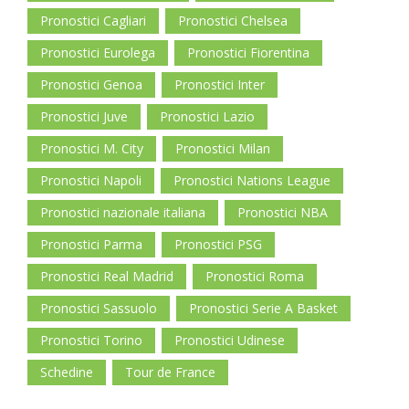
Pronostici Cagliari
Pronostici Chelsea
Pronostici Eurolega
Pronostici Fiorentina
Pronostici Genoa
Pronostici Inter
Pronostici Juve
Pronostici Lazio
Pronostici M. City
Pronostici Milan
Pronostici Napoli
Pronostici Nations League
Pronostici nazionale italiana
Pronostici NBA
Pronostici Parma
Pronostici PSG
Pronostici Real Madrid
Pronostici Roma
Pronostici Sassuolo
Pronostici Serie A Basket
Pronostici Torino
Pronostici Udinese
Schedine
Tour de France