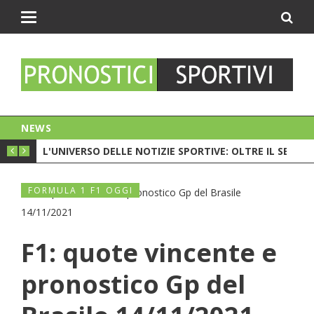
Toggle
navigation
NEWS
PIONATO. C'È LA CRISI?
L'UNIVERSO DELLE NOTIZIE SPORTIVE: OLTRE IL SEMPL
CESC 
FORMULA 1 F1 OGGI
F1: quote vincente e
pronostico Gp del