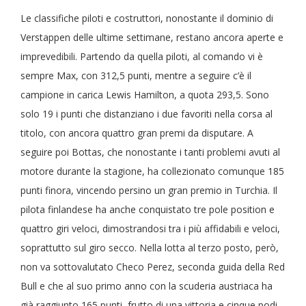
Le classifiche piloti e costruttori, nonostante il dominio di
Verstappen delle ultime settimane, restano ancora aperte e
imprevedibili. Partendo da quella piloti, al comando vi è
sempre Max, con 312,5 punti, mentre a seguire c’è il
campione in carica Lewis Hamilton, a quota 293,5. Sono
solo 19 i punti che distanziano i due favoriti nella corsa al
titolo, con ancora quattro gran premi da disputare. A
seguire poi Bottas, che nonostante i tanti problemi avuti al
motore durante la stagione, ha collezionato comunque 185
punti finora, vincendo persino un gran premio in Turchia. Il
pilota finlandese ha anche conquistato tre pole position e
quattro giri veloci, dimostrandosi tra i più affidabili e veloci,
soprattutto sul giro secco. Nella lotta al terzo posto, però,
non va sottovalutato Checo Perez, seconda guida della Red
Bull e che al suo primo anno con la scuderia austriaca ha
già raggiunto 165 punti, frutto di una vittoria e cinque podi.