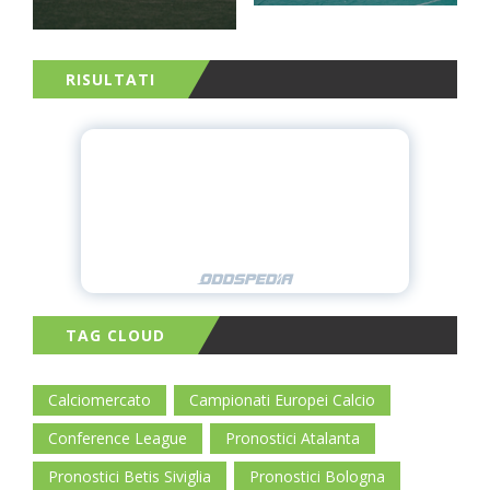
RISULTATI
TAG CLOUD
Calciomercato
Campionati Europei Calcio
Conference League
Pronostici Atalanta
Pronostici Betis Siviglia
Pronostici Bologna