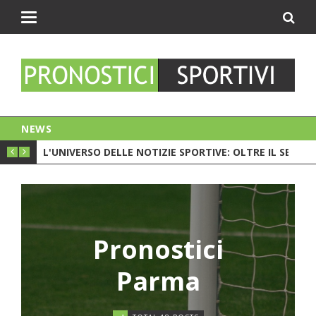
Toggle
navigation
NEWS
PIONATO. C'È LA CRISI?
L'UNIVERSO DELLE NOTIZIE SPORTIVE: OLTRE IL SEMPL
CESC 
Pronostici
Parma