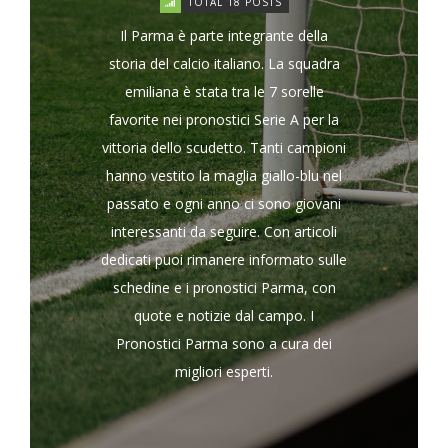
TOTAL 18 POSTS
Il Parma è parte integrante della
storia del calcio italiano. La squadra
emiliana è stata tra le 7 sorelle
favorite nei pronostici Serie A per la
vittoria dello scudetto. Tanti campioni
hanno vestito la maglia giallo-blu nel
passato e ogni anno ci sono giovani
interessanti da seguire. Con articoli
dedicati puoi rimanere informato sulle
schedine e i pronostici Parma, con
quote e notizie dal campo. I
Pronostici Parma sono a cura dei
migliori esperti.