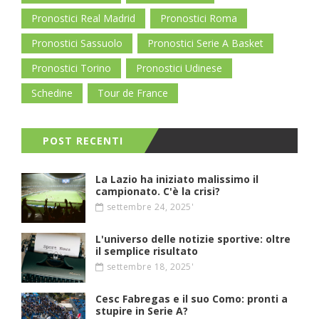
Pronostici Real Madrid
Pronostici Roma
Pronostici Sassuolo
Pronostici Serie A Basket
Pronostici Torino
Pronostici Udinese
Schedine
Tour de France
POST RECENTI
La Lazio ha iniziato malissimo il
campionato. C'è la crisi?
settembre 24, 2025'
L'universo delle notizie sportive: oltre
il semplice risultato
settembre 18, 2025'
Cesc Fabregas e il suo Como: pronti a
stupire in Serie A?